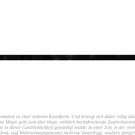
rage bitte direkt an
kation zu einer seltenen Kunstform. Und bewegt sich dabei völlig absei
ine Magie geht weit über kluge, wirklich beeindruckende Zauberkunststüc
e in dieser Ganzheitlichkeit gewürdigt wurde. In einer Zeit, in der vie
 Denk- und Wahrnehmungsmuster nicht nur hinterfragt, sondern sinnli