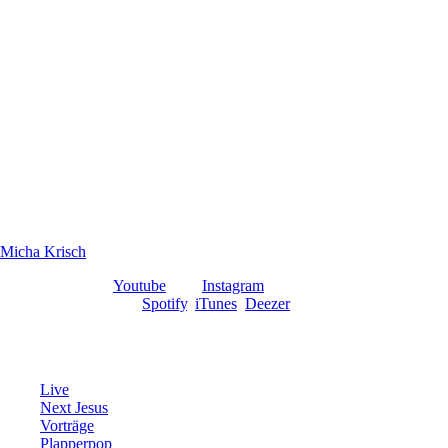
Beim Zaubern ist es allerdings egal, wer man ist, wenn man den Raum be
Magie kann uns dazu bringen, unsere Wirklichkeit, ihre bestehenden 
Sie kann eine Botschafterin des Menschenmöglichen sein, die uns zeigt
lassen es auch zu …
Newsletter abonnieren und aktuelle Auftrittstermine erfahren!
Micha Krisch
ist Magier, Autor und Dozent. Er nutzt Sprache, Obje
Micha Krisch auf
Youtube
, und
Instagram
Radio Plapperpop auf
Spotify
,
iTunes
,
Deezer
Live
Next Jesus
Vorträge
Plapperpop