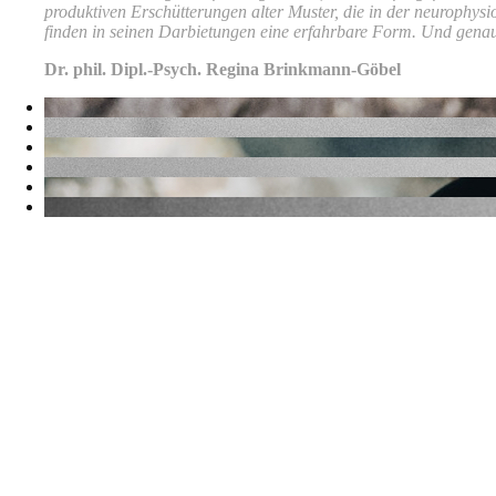
produktiven Erschütterungen alter Muster, die in der neurophys
finden in seinen Darbietungen eine erfahrbare Form. Und genau d
Dr. phil. Dipl.-Psych. Regina Brinkmann-Göbel
Eine kleine Liebeserklärung an die Magie
Als Kind bin ich mit meiner Mutter oft zum Bücherbus spaziert, um mein
Neben Percy Pickwick, Jeff Jordan, Rick Master oder Calvin & Hobbe
brachten. Auch im Erwachsenenalter habe ich das Interesse daran nicht
Trotzdem hat es ziemlich lange gedauert, bis ich begann, mich "ernsth
glücklich verlaufen sind. Inzwischen gehört die Zauberkunst zu meine
Obdachlose gezaubert.