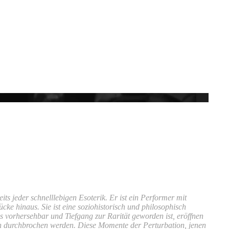
ts jeder schnelllebigen Esoterik. Er ist ein Performer mit
ke hinaus. Sie ist eine soziohistorisch und philosophisch
les vorhersehbar und Tiefgang zur Rarität geworden ist, eröffnen
ch durchbrochen werden. Diese Momente der Perturbation, jenen