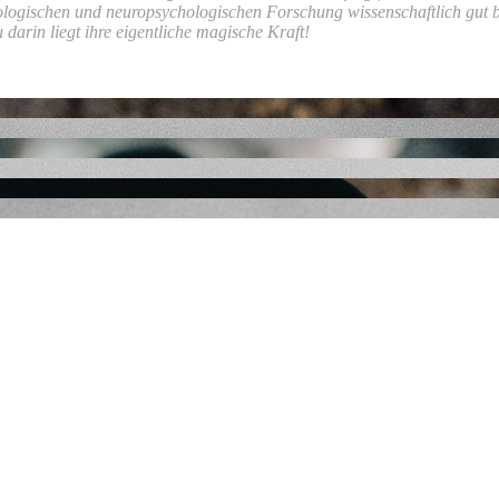
iologischen und neuropsychologischen Forschung wissenschaftlich gut b
arin liegt ihre eigentliche magische Kraft!
e schier unersättliche Gier nach Comics zu befriedigen. Schon früh hab
s waren es deshalb Büchern über geheime Gesellschaften, rätselhafte
 verloren.
aft" mit Magie und Zauberei zu beschäftigen. Hauptsächlich lag das da
m Leben wie Ernie zu Bert. Ich bin in Luxushotels und Sozialeinrichtu