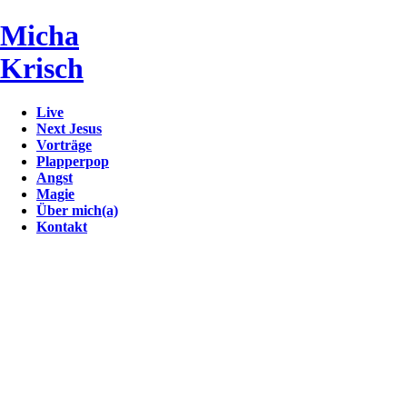
Micha
Krisch
Live
Next Jesus
Vorträge
Plapperpop
Angst
Magie
Über mich(a)
Kontakt
Mehr Hokuspokus
Gedankenkunst statt Kaninchen aus dem Hut.
Rheinische Post
Micha Krisch schlägt mit seiner Magie tiefe Risse ins Vertraute u