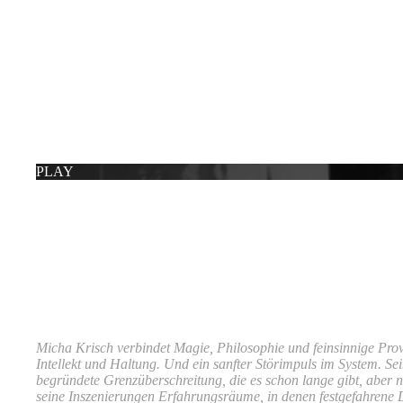
PLAY
Das sagen andere.
Sie wollen mich(a) für Ihre Veranstaltung buchen? Richten Sie Ihre Anf
Micha Krisch verbindet Magie, Philosophie und feinsinnige Provo
Intellekt und Haltung. Und ein sanfter Störimpuls im System. Se
begründete Grenzüberschreitung, die es schon lange gibt, aber ni
seine Inszenierungen Erfahrungsräume, in denen festgefahrene