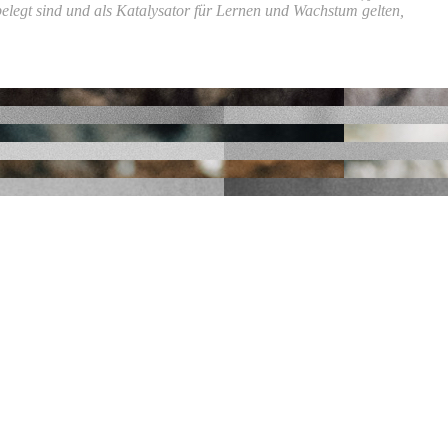
elegt sind und als Katalysator für Lernen und Wachstum gelten,
e ich ein Faible für Okkultes, Surreales und Bizarres entwickelt.
 Rituale und magische Mysterien, die meine Augen zum Glänzen
ran, dass meine ersten Berührungen mit Zauberern nicht besonders
ngen aufgetreten und habe für Mitglieder von Königsfamilien und